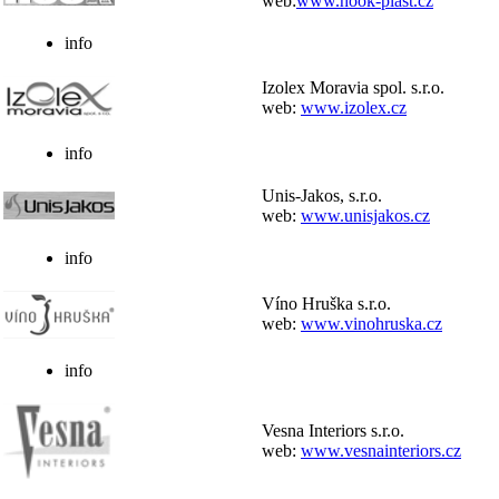
web:
www.hook-plast.cz
info
Izolex Moravia spol. s.r.o.
web:
www.izolex.cz
info
Unis-Jakos, s.r.o.
web:
www.unisjakos.cz
info
Víno Hruška s.r.o.
web:
www.vinohruska.cz
info
Vesna Interiors s.r.o.
web:
www.vesnainteriors.cz