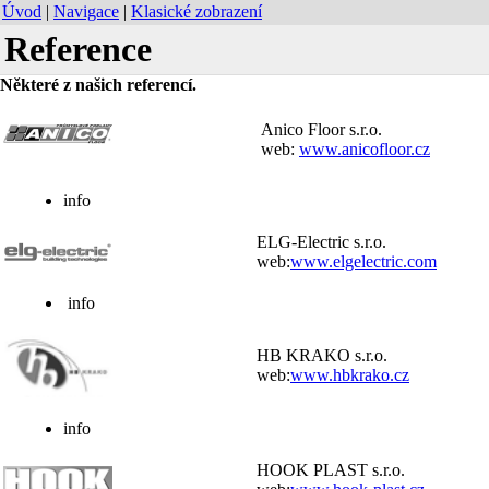
Úvod
|
Navigace
|
Klasické zobrazení
Reference
Některé z našich referencí.
Anico Floor s.r.o.
web:
www.anicofloor.cz
info
ELG-Electric s.r.o.
web:
www.elgelectric.com
info
HB KRAKO s.r.o.
web:
www.hbkrako.cz
info
HOOK PLAST s.r.o.